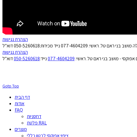
הצהרת נגישות
הצהרת נגישות
 אפוקסי - מושב בני ראם טל. ראשי:
077-4604209
נייד:
050-5260618
Gotp Top
דף הבית
אודות
FAQ
דחסניות
פלטת RAL
מוצרים
ציפוי אפוקסי לבטון כללי