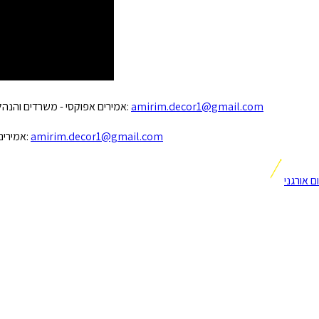
amirim.decor1@gmail.com
אמירים אפוקסי - משרדים והנהלה מושב בני ראם טל. ראשי: 077-4604209 נייד מכירות:050-5260618 דוא"ל:
amirim.decor1@gmail.com
דוא"ל:
אמירים
ם אורגני